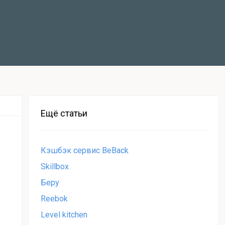
Ещё статьи
Кэшбэк сервис BeBack
Skillbox
Беру
Reebok
Level kitchen