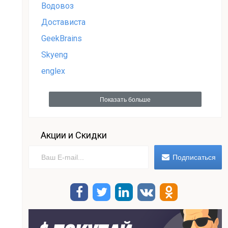
Водовоз
Достависта
GeekBrains
Skyeng
englex
Показать больше
Акции и Скидки