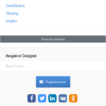
GeekBrains
Skyeng
englex
Показать больше
Акции и Скидки